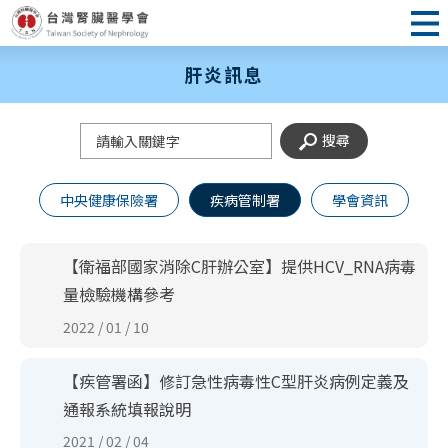
肝炎訊息
關鍵字
搜尋
中央健康保險署
疾病管制署
學會資訊
【衛福部國家消除C肝辦公室】提供HCV_RNA病毒
量檢驗機構參考
2022 / 01 / 10
【疾管署函】修訂急性病毒性C型肝炎病例定義及
通報系統填報說明
2021 / 02 / 04