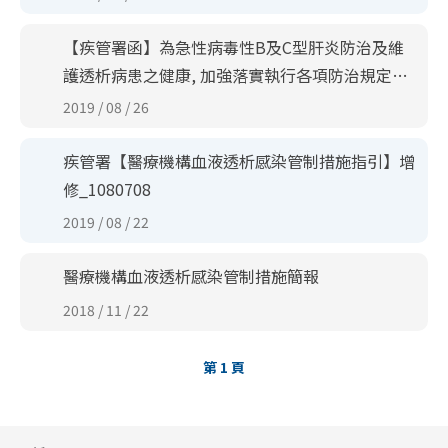
【疾管署函】為急性病毒性B及C型肝炎防治及維
護透析病患之健康, 加強落實執行各項防治規定_1
080816函
2019 / 08 / 26
疾管署【醫療機構血液透析感染管制措施指引】增
修_1080708
2019 / 08 / 22
醫療機構血液透析感染管制措施簡報
2018 / 11 / 22
第
1
頁