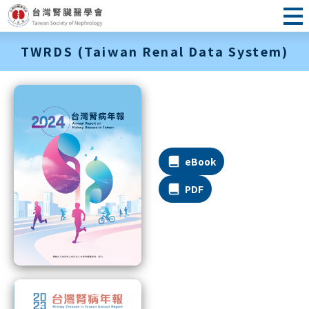
TWRDS (Taiwan Renal Data System)
eBook
PDF