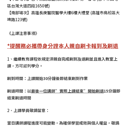
區台灣大道四段1650號)
【南部場次】高雄長庚醫院醫學大樓6樓大禮堂 (高雄市鳥松區大
埤路123號)
《上課注意事項》
*提醒務必攜帶身分證本人親自刷卡報到及刷退
1、繼續教育課程依規定須
親自完成刷到及退刷並且進入教室上
課
，方可認列學分。
刷到時間
：上課開始
30
分鐘後即結束刷到作業
刷退時間
：以
最後一位講師
”
實際上課結束
”
開始刷退
15
分鐘即
結束刷退時間
2、
上課學員敬請留意：
當日講師課程進度可能變動，為確保學習成效與個人權益，敬請