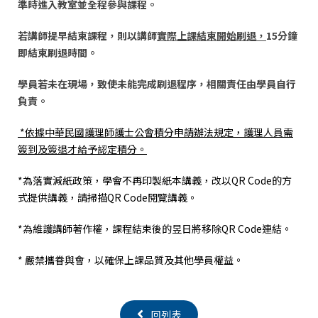
準時進入教室並全程參與課程。
若講師提早結束課程，則以講師
實際上課結束開始刷退，
15
分鐘
即結束刷退時間
。
學員若未在現場，致使未能完成刷退程序，相關責任由學員自行
負責。
*
依據中華民國護理師護士公會積分申請辦法規定，護理人員需
簽到及簽退才給予認定積分。
*為落實減紙政策，學會不再印製紙本講義，改以QR Code的方
式提供講義，請掃描QR Code閱覽講義。
*為維護講師著作權，課程結束後的昱日將移除QR Code連結。
* 嚴禁攜眷與會，以確保上課品質及其他學員權益。
回列表