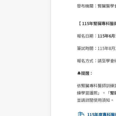
發布機關：
腎臟醫學
【
115
年腎臟專科醫
報名日期：
115年6
筆試時間：115年8月
報名方式：請至學會
🔔提醒：
依腎臟專科醫師訓練
練學習護照」。「
腎
並請詳閱使用須知。
115年度專科醫