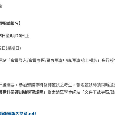
會
師甄試報名
】
月5日至6月20日止
2日(星期日)
網站「會員登入/會員專區/腎專甄審申請/甄審線上報名」進行報
計畫綱要，參加腎臟專科醫師甄試之考生，報名甄試時須同時提
臟專科醫師訓練學習護照
」檔案請至學會網站「文件下載專區/
師甄審報名簡章.pdf