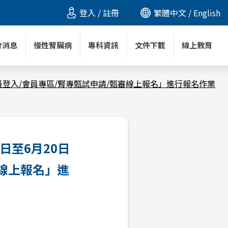
登入
/
註冊
繁體中文
/ English
會消息
慢性腎臟病
專科資訊
文件下載
線上教育
會員登入/會員專區/腎專甄試申請/甄審線上報名」進行報名作業
日至6月20日
審線上報名」進