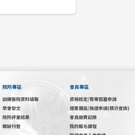
院所專區
會員專區
訓練醫院資料填報
資格核定/腎專甄審申請
學會發文
證書展延/換證申請(積分查詢)
院所評量結果
會員繳費記錄
職缺刊登
我的報名課程