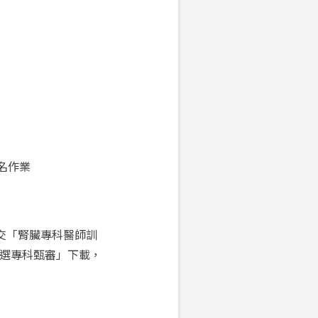
名作業
交「腎臟專科醫師訓
點選專科甄審」下載，